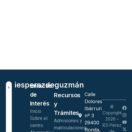
ies
perez
de
guzmán
Enlaces
de
Calle
Recursos
Dolores
Interés
y
©
Ibárruri
Inicio
Trámites
Copyright
nº 3
Sobre el
2026 –
Admisiones y
29400
centro
IES Pérez
matriculaciones
Ronda,
de