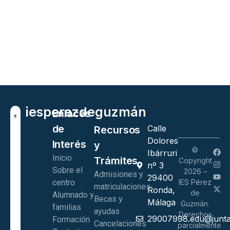
ies
perez
de
guzmán
Enlaces
de
Calle
Recursos
Dolores
Interés
y
©
Ibárruri
Inicio
Trámites
Copyright
nº 3
Sobre el
2026 –
Admisiones y
29400
centro
IES Pérez
matriculaciones
Ronda,
de
Alumnado y
Becas y
Málaga
Guzmán.
familias
ayudas
Derechos
29007998.edu@junta
Formación
Cancelaciones
parcialmente