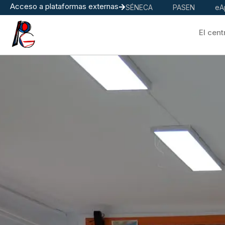
Acceso a plataformas externas
SÉNECA
PASEN
eA
El cent