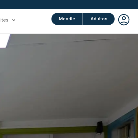
Moodle
Adultos
ites