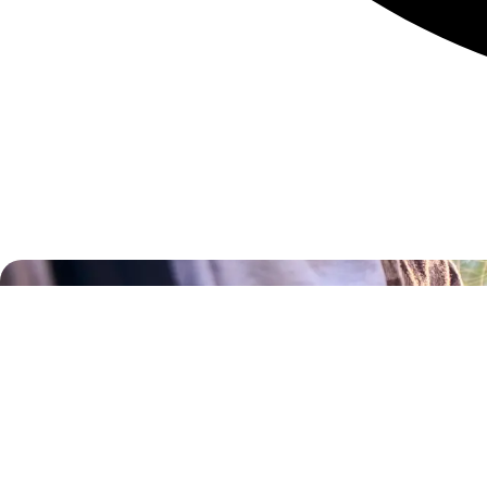
¿Necesitas más
información?
Ponemos a tu disposición un enlace directo a la Se
de Andalucía y a nuestra sección de contacto.