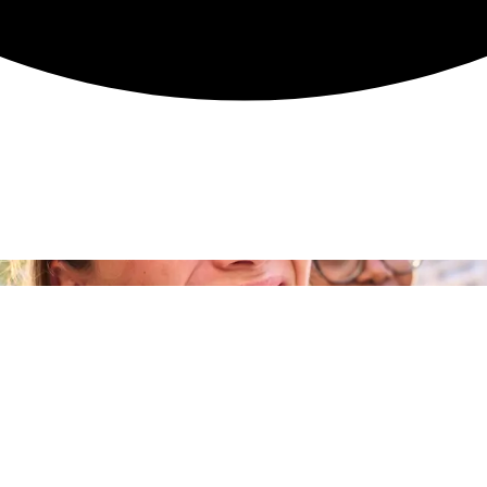
Contáct
Secretaría 
cretaría Virtual de la Junta