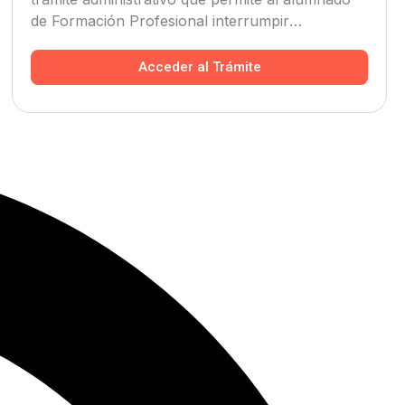
de Formación Profesional interrumpir
oficialmente sus estudios durante el curso
académico en el IES Pérez de Guzmán.
Acceder al Trámite