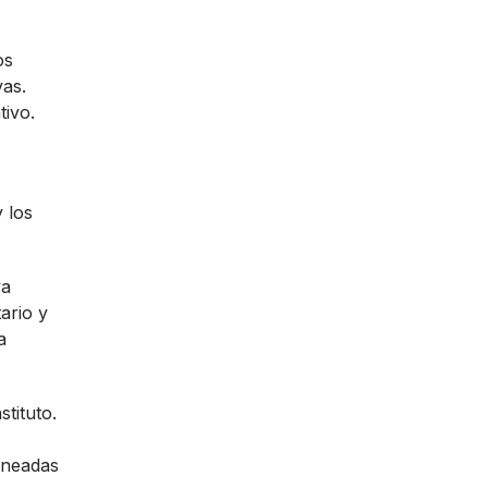
os
vas.
tivo.
 los
va
ario y
a
stituto.
ineadas