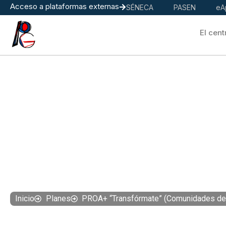
Acceso a plataformas externas
SÉNECA
PASEN
eA
El cent
PROA+ “Tra
(Comunidades d
Inicio
Planes
PROA+ “Transfórmate” (Comunidades de 