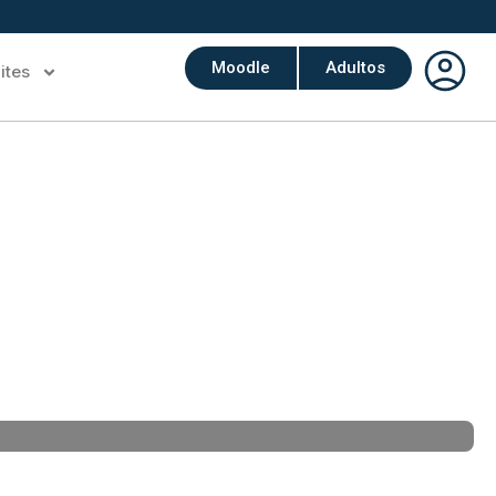
Moodle
Adultos
ites