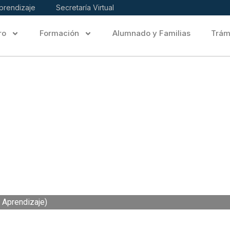
prendizaje
Secretaría Virtual
ro
Formación
Alumnado y Familias
Trám
nsfórmate”
e Aprendizaje)
Aprendizaje)