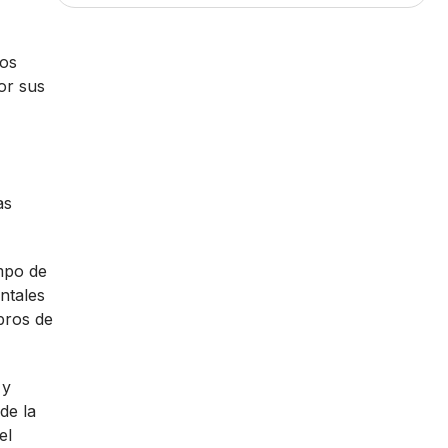
los
or sus
as
empo de
ntales
bros de
 y
de la
el