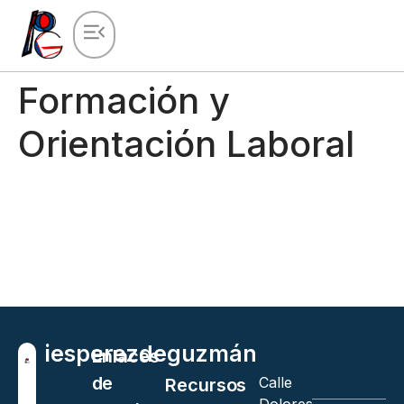
Formación y
Orientación Laboral
ies
perez
de
guzmán
Enlaces
de
Calle
Recursos
Dolores