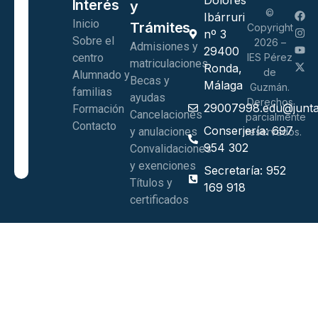
Interés
y
©
Ibárruri
Inicio
Trámites
Copyright
nº 3
Sobre el
2026 –
Admisiones y
29400
centro
IES Pérez
matriculaciones
Ronda,
de
Alumnado y
Becas y
Málaga
Guzmán.
familias
ayudas
Derechos
29007998.edu@junta
Formación
Cancelaciones
parcialmente
Contacto
Conserjería: 697
y anulaciones
reservados.
954 302
Convalidaciones
y exenciones
Secretaría: 952
Títulos y
169 918
certificados