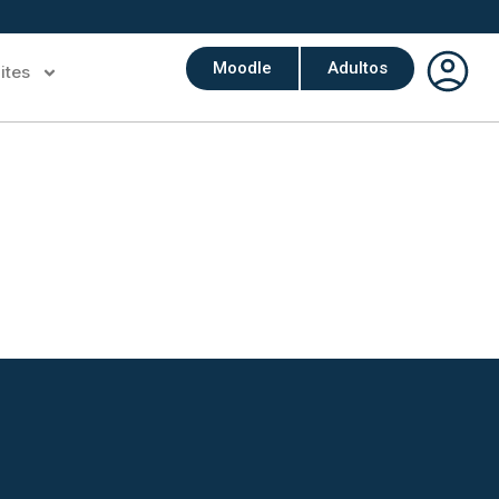
Moodle
Adultos
ites