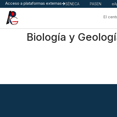
Acceso a plataformas externas
SÉNECA
PASEN
eA
El cent
Biología y Geolog