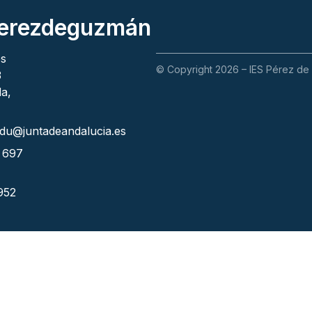
erez
de
guzmán
es
© Copyright 2026 – IES Pérez de
3
a,
du@juntadeandalucia.es
: 697
 952