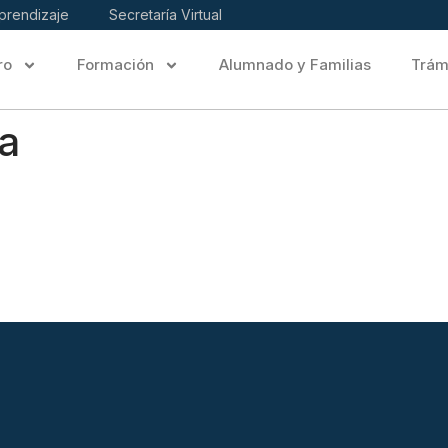
prendizaje
Secretaría Virtual
ro
Formación
Alumnado y Familias
Trám
ía