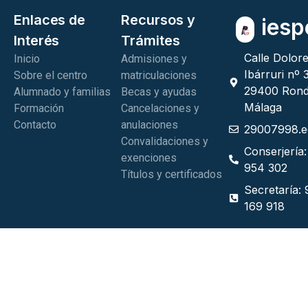
Enlaces de
Recursos y
ies
p
Interés
Trámites
Calle Dolor
Inicio
Admisiones y
Ibárruri nº 
Sobre el centro
matriculaciones
29400 Rond
Alumnado y familias
Becas y ayudas
Málaga
Formación
Cancelaciones y
Contacto
anulaciones
29007998.e
Convalidaciones y
Conserjería
exenciones
954 302
Títulos y certificados
Secretaría:
169 918