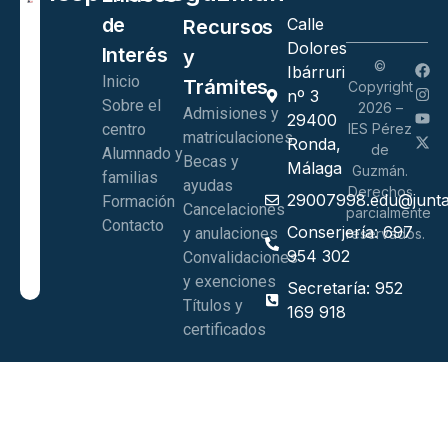
de
Calle
Recursos
Dolores
Interés
y
©
Ibárruri
Inicio
Trámites
Copyright
nº 3
Sobre el
2026 –
Admisiones y
29400
centro
IES Pérez
matriculaciones
Ronda,
de
Alumnado y
Becas y
Málaga
Guzmán.
familias
ayudas
Derechos
29007998.edu@junta
Formación
Cancelaciones
parcialmente
Contacto
Conserjería: 697
y anulaciones
reservados.
954 302
Convalidaciones
y exenciones
Secretaría: 952
Títulos y
169 918
certificados