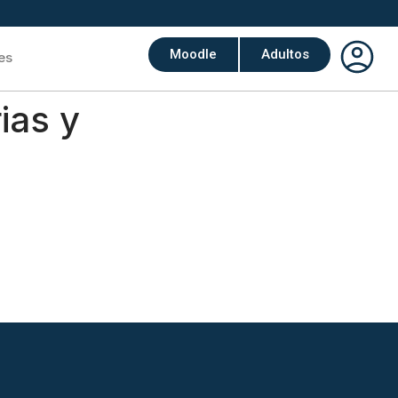
Moodle
Adultos
es
ias y