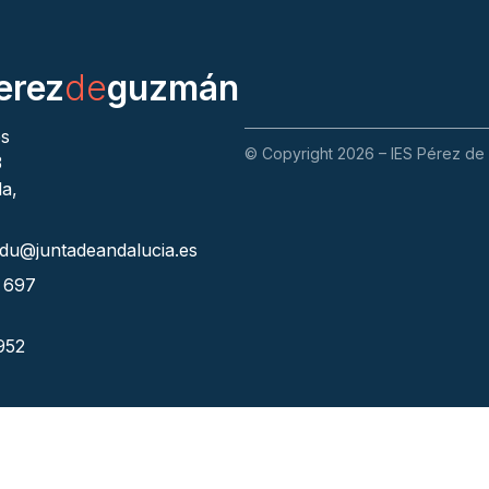
erez
de
guzmán
es
© Copyright 2026 – IES Pérez de
3
a,
du@juntadeandalucia.es
: 697
 952