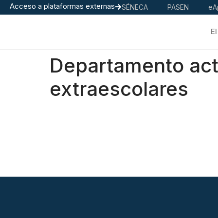
Acceso a plataformas externas
SÉNECA
PASEN
eA
El
Departamento act
extraescolares