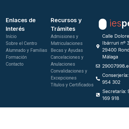
Enlaces de
Recursos y
ies
p
Interés
Trámites
Calle Dolor
Início
Admisiones y
Ibárruri nº 
Sobre el Centro
Matriculaciones
29400 Rond
Alumnado y Familias
Becas y Ayudas
Málaga
Formación
Cancelaciones y
Contacto
Anulaciones
29007998.e
Convalidaciones y
Conserjería
Excepciones
954 302
Títulos y Certificados
Secretaría:
169 918